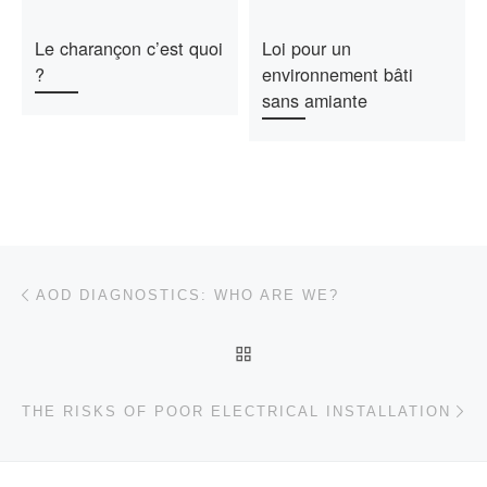
Le charançon c’est quoi
Loi pour un
?
environnement bâti
sans amiante
Post navigation
Previous post
AOD DIAGNOSTICS: WHO ARE WE?
BACK TO POST LIST
Ne
THE RISKS OF POOR ELECTRICAL INSTALLATION