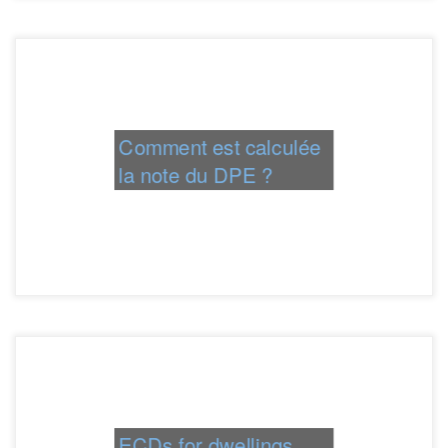
Comment est calculée
la note du DPE ?
ECDs for dwellings