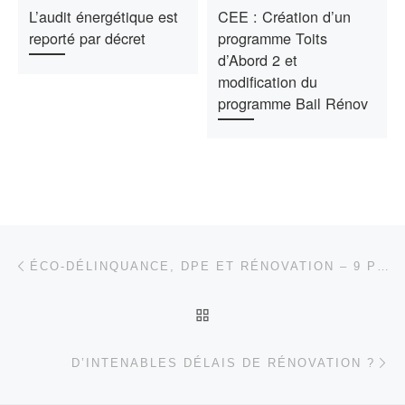
L’audit énergétique est
CEE : Création d’un
reporté par décret
programme Toits
d’Abord 2 et
modification du
programme Bail Rénov
Post navigation
Previous post
ÉCO-DÉLINQUANCE, DPE ET RÉNOVATION – 9 PROPOSITIONS
BACK TO POST LIST
Ne
D’INTENABLES DÉLAIS DE RÉNOVATION ?