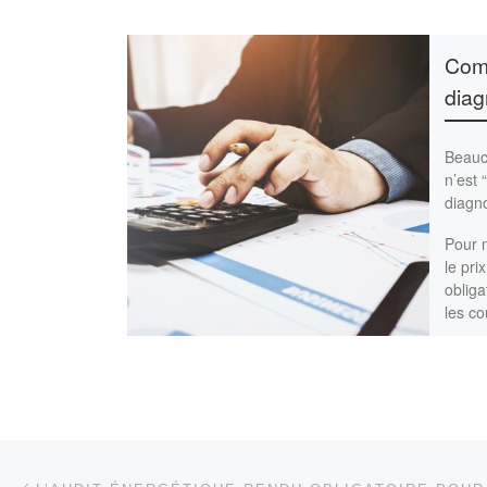
Comp
diag
Beauco
n’est 
diagno
Pour 
le pri
obliga
les co
de dia
Parcourir les articles
Article précédent