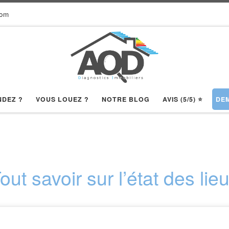
com
NDEZ ?
VOUS LOUEZ ?
NOTRE BLOG
AVIS (5/5) ⭐️
DEM
out savoir sur l’état des lie