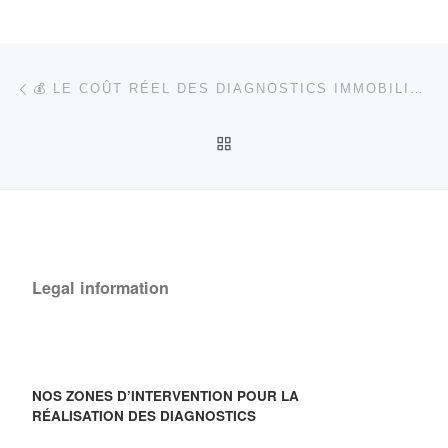
Post navigation
Previous post
💰 LE COÛT RÉEL DES DIAGNOSTICS IMMOBILIERS EN 2026 : COMMENT EST-IL CALCULÉ ?
BACK TO POST LIST
Legal information
NOS ZONES D’INTERVENTION POUR LA
RÉALISATION DES DIAGNOSTICS