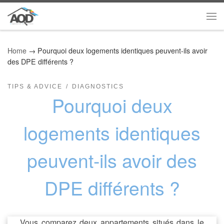
Skip to content
Me
Home
→
Pourquoi deux logements identiques peuvent-ils avoir
des DPE différents ?
TIPS & ADVICE
DIAGNOSTICS
Pourquoi deux
logements identiques
peuvent-ils avoir des
DPE différents ?
Vous comparez deux appartements situés dans le