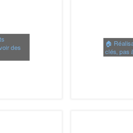
ts
🏠 Réalis
voir des
clés, pas 