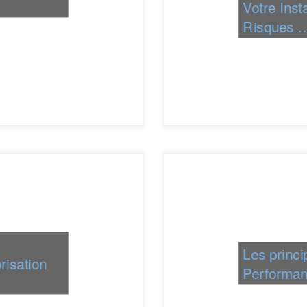
Votre Insta
Risques 
Les princi
risation
Performan