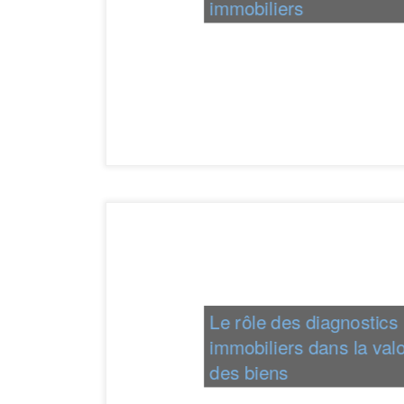
immobiliers
Le rôle des diagnostics
immobiliers dans la valo
des biens