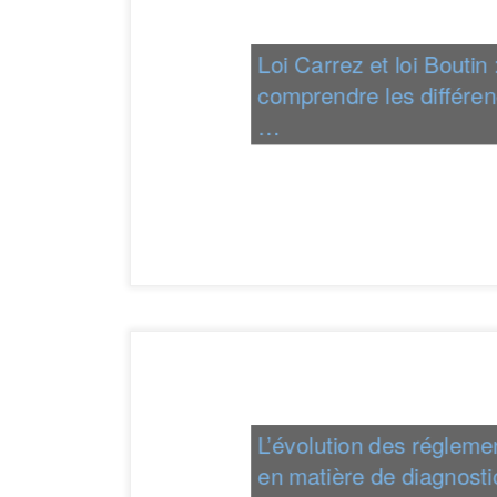
Loi Carrez et loi Boutin 
comprendre les différen
…
L’évolution des régleme
en matière de diagnosti