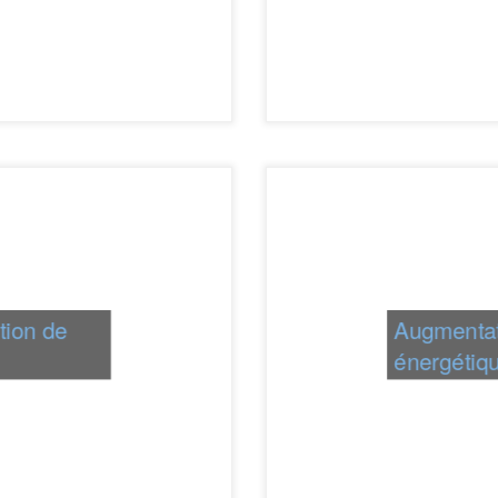
tion de
Augmentati
énergétiq