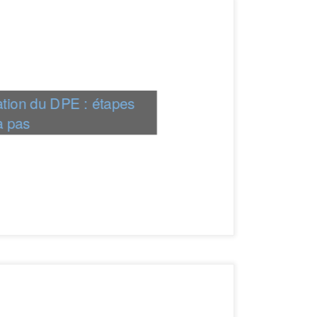
ation du DPE : étapes
à pas