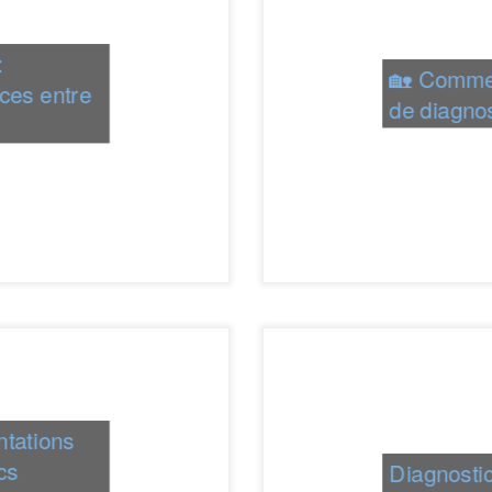
:
🏡 Commen
ces entre
de diagnos
ntations
cs
Diagnostic