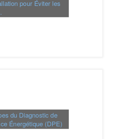
llation pour Éviter les
…
pes du Diagnostic de
ce Énergétique (DPE)