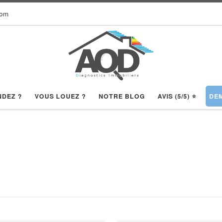
com
NDEZ ?
VOUS LOUEZ ?
NOTRE BLOG
AVIS (5/5) ⭐️
DEM