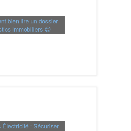
t bien lire un dossier
tics immobiliers 😊
 Électricité : Sécuriser