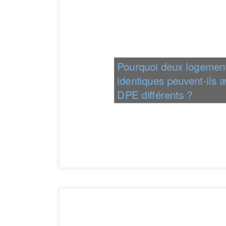
Pourquoi deux logemen
identiques peuvent-ils a
DPE différents ?