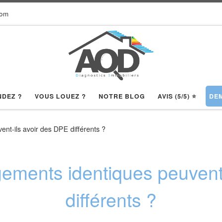
com
NDEZ ?
VOUS LOUEZ ?
NOTRE BLOG
AVIS (5/5) ⭐️
DEM
nt-ils avoir des DPE différents ?
ements identiques peuvent
différents ?