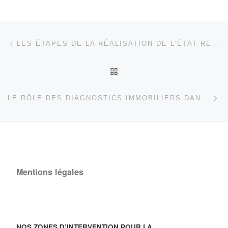
Parcourir les articles
Article précédent
LES ÉTAPES DE LA RÉALISATION DE L’ÉTAT RELATIF À LA PRÉSENCE DE TERMITES (DIAGNOSTIC TERMITES)
RETOUR À LA LISTE DES
Ar
LE RÔLE DES DIAGNOSTICS IMMOBILIERS DANS LA VALORISATION DES BIENS
Mentions légales
NOS ZONES D’INTERVENTION POUR LA