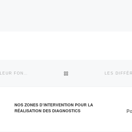
RETOUR À LA LISTE DES
LES DIFFÉRENTES PROTECTIONS ÉLECTRIQUE ET LEUR FONCTIONNEMENT
LES DIFFÉ
NOS ZONES D’INTERVENTION POUR LA
Po
RÉALISATION DES DIAGNOSTICS