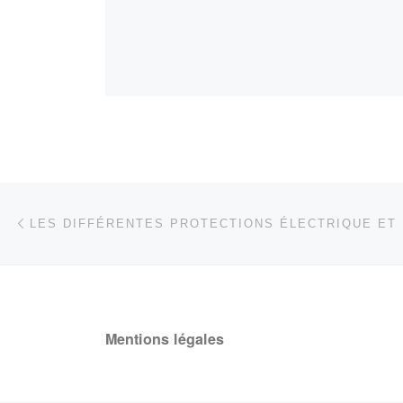
Parcourir les articles
Article précédent
Mentions légales