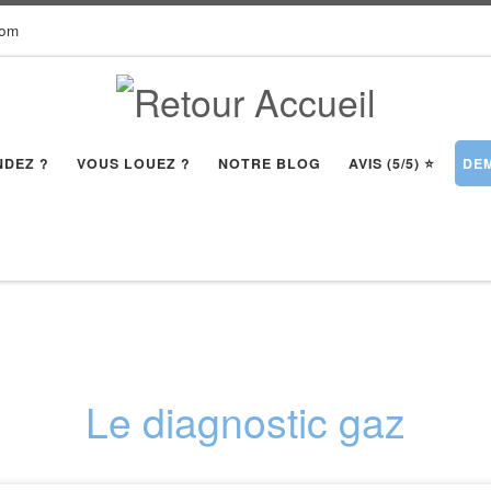
com
NDEZ ?
VOUS LOUEZ ?
NOTRE BLOG
AVIS (5/5) ⭐️
DEM
Le diagnostic gaz