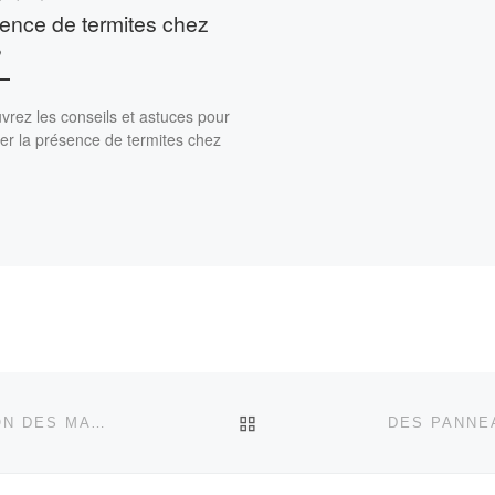
ence de termites chez
?
rez les conseils et astuces pour
er la présence de termites chez
RETOUR À LA LISTE DES
UN GUIDE POUR ÉVALUER L’ÉTAT DE CONSERVATION DES MATÉRIAUX AMIANTÉS