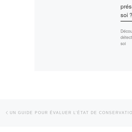
prés
soi 
Découv
détect
soi
Parcourir les articles
Article précédent