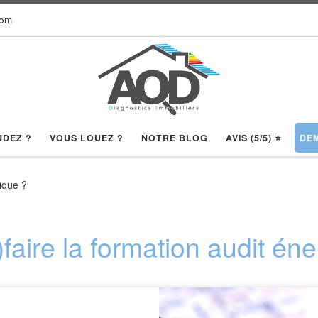
com
NDEZ ?
VOUS LOUEZ ?
NOTRE BLOG
AVIS (5/5) ⭐️
DEM
tique ?
e)faire la formation audit én