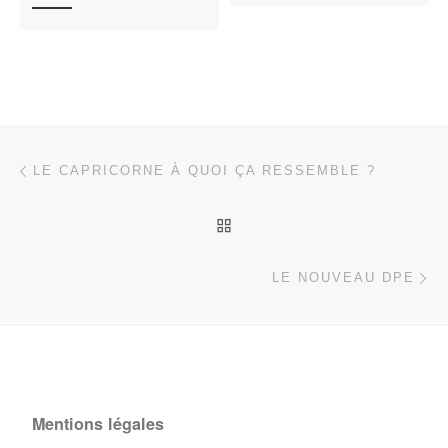
Parcourir les articles
Article précédent
LE CAPRICORNE À QUOI ÇA RESSEMBLE ?
RETOUR À LA LISTE DES
Ar
LE NOUVEAU DPE
Mentions légales